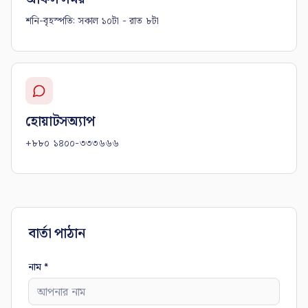
শনি-বৃহস্পতি: সকাল ১০টা - রাত ৮টা
হোয়াটসঅ্যাপ
+৮৮০ ১৪০০-৩৩৩৬৬৬
বার্তা পাঠান
নাম
*